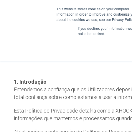
Skip
This website stores cookies on your computer. 
to
information in order to improve and customize y
content
about the cookies we use, see our Privacy Polic
If you decline, your information w
not to be tracked.
1. Introdução
Entendemos a confiança que os Utilizadores depos
total confiança sobre como estamos a usar a infor
Esta Política de Privacidade detalha como a XHOCK
informações que mantemos e processamos quando 
Atualizações a esta versão da Política de Privacid