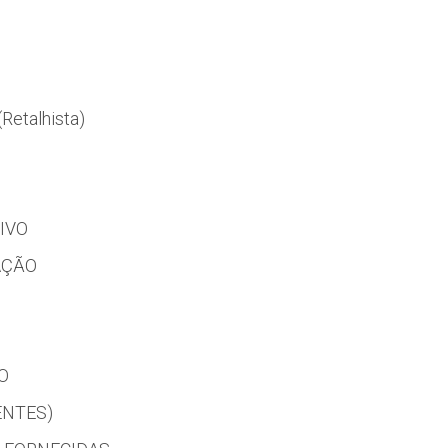
etalhista)
IVO
AÇÃO
O
ENTES)