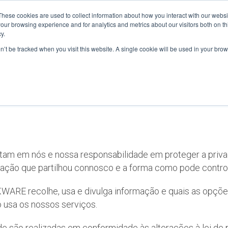
These cookies are used to collect information about how you interact with our webs
Hom
our browsing experience and for analytics and metrics about our visitors both on th
y.
on’t be tracked when you visit this website. A single cookie will be used in your b
Política de Privacidad
itam em nós e nossa responsabilidade em proteger a priv
mação que partilhou connosco e a forma como pode control
WARE recolhe, usa e divulga informação e quais as opçõe
usa os nossos serviços.
ade são realizadas em conformidade às alterações à lei de