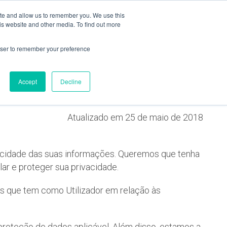
ite and allow us to remember you. We use this
e
Company
Retailers
Media
Privacy
Contacts
is website and other media. To find out more
rowser to remember your preference
e
Accept
Decline
Atualizado em 25 de maio de 2018
acidade das suas informações. Queremos que tenha
ar e proteger sua privacidade.
s que tem como Utilizador em relação às
 proteção de dados aplicável. Além disso, estamos a