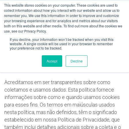
Skip
This website stores cookies on your computer. These cookies are used to
collect information about how you interact with our website and allow us to
to
remember you. We use this information in order to improve and customize
content
your browsing experience and for analytics and metrics about our visitors
both on this website and other media. To find out more about the cookies we
use, see our Privacy Policy.
Política de Cookies
If you decline, your information won’t be tracked when you visit this
website. A single cookie will be used in your browser to remember
your preference not to be tracked.
YouBeep Política de cookies – Última atualização em
Accept
Decline
25 de maio de 2018
Acreditamos em ser transparentes sobre como
coletamos e usamos dados. Esta política fornece
informações sobre como e quando usamos cookies
para esses fins. Os termos em maiúsculas usados
nesta política, mas não definidos, têm o significado
estabelecido em nossa Política de Privacidade, que
também inclui detalhes adicionais sobre a coleta e o