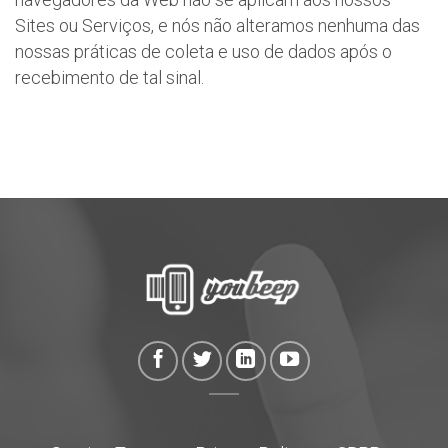
Sites ou Serviços, e nós não alteramos nenhuma das
nossas práticas de coleta e uso de dados após o
recebimento de tal sinal.