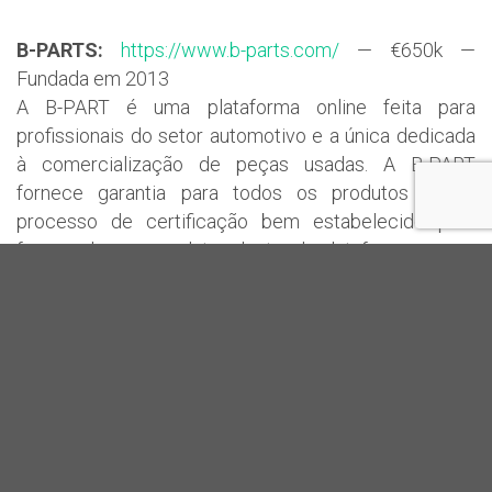
B-PARTS:
https://www.b-parts.com/
— €650k —
Fundada em 2013
A B-PART é uma plataforma online feita para
profissionais do setor automotivo e a única dedicada
à comercialização de peças usadas. A B-PART
fornece garantia para todos os produtos e um
processo de certificação bem estabelecido para
fornecedores e produtos dentro da plataforma.
Wisecrop:
http://www.wisecrop.com/
— $465.5k —
Fundada em 2014
O Wisecrop é um sistema operacional agrícola com
inteligência que visa aumentar a produtividade,
sustentabilidade e eficiência da agricultura. Como
uma solução integrativa, a Wisecrop fornece várias
ferramentas para ajudar os agricultores em seus